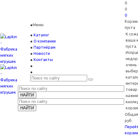
0
0
0
Корзи
Меню
пуста
К сож
Каталог
ваша 
О компании
пуста.
Партнёрам
Испра
Новости
недор
Контакты
очень
выбер
катал
интер
товар
нажми
кнопку
корзин
Общая 
руб.
Перейт
корзин