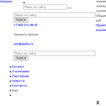
нажми
кнопку
корзин
Общая 
руб.
+7 800 555-98-92
Перейт
корзин
Заказать звонок
opt@lapkin.ru
Каталог
О компании
Партнёрам
Новости
Контакты
Еще