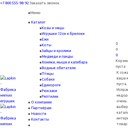
+7 800 555-98-92
Заказать звонок
Меню
Каталог
Козы и овцы
Игрушки 12см и брелоки
Ежи
0
Коты
0
Зайцы и кролики
0
Медведи и панды
Корзи
Хомяки, мыши и капибара
пуста
Водные обитатели
К сож
Птицы
ваша 
Собаки
пуста.
Единороги
Испра
Рюкзаки
недор
Рептилии
очень
О компании
выбер
Партнёрам
катал
Новости
интер
Контакты
товар