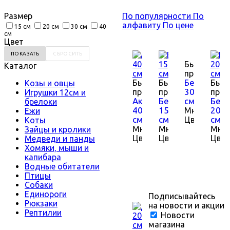
Размер
По популярности
По
алфавиту
По цене
15 см
20 см
30 см
40
см
Цвет
Быстрый
Каталог
просмотр
Белёк
Быстрый
Быстрый
Быс
Козы и овцы
30
просмотр
просмотр
прос
Игрушки 12см и
Акула
Белёк
см
Белу
брелоки
40
15
20
Много
Ежи
см
см
см
Цвет
Коты
Много
Много
Мно
Зайцы и кролики
Цвет
Цвет
Цвет
Медведи и панды
Хомяки, мыши и
капибара
Водные обитатели
Птицы
Собаки
Единороги
Подписывайтесь
Рюкзаки
на новости и акции
Рептилии
Новости
магазина