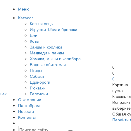
Меню
Каталог
Козы и овцы
Игрушки 12см и брелоки
Ежи
Коты
Зайцы и кролики
Медведи и панды
Хомяки, мыши и капибара
Водные обитатели
0
Птицы
0
Собаки
0
Единороги
Корзина
Рюкзаки
пуста
Рептилии
К сожале
О компании
Исправит
Партнёрам
выберите
Новости
Общая с
Контакты
Перейти 