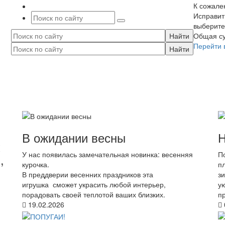
К сожале
Исправит
выберите
Общая с
Перейти 
В ожидании весны
Н
x
У нас появилась замечательная новинка: весенняя
П
,
курочка.
п
В преддверии весенних праздников эта
з
игрушка сможет украсить любой интерьер,
у
порадовать своей теплотой ваших близких.
п
19.02.2026