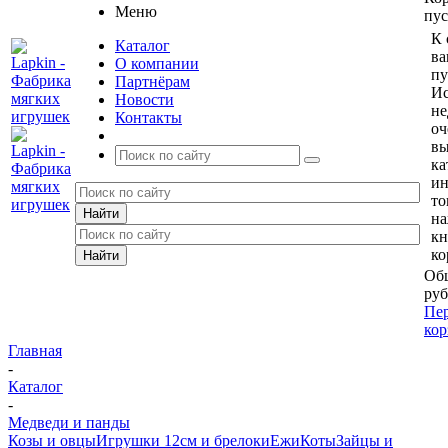
Меню
пус
К 
Каталог
ва
О компании
пу
Партнёрам
Ис
Новости
не
Контакты
оч
вы
ка
и
то
н
кн
ко
Общ
руб
Пер
кор
Главная
-
Каталог
-
Медведи и панды
Козы и овцы
Игрушки 12см и брелоки
Ежи
Коты
Зайцы и