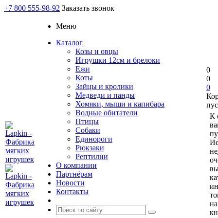
+7 800 555-98-92
Заказать звонок
Меню
Каталог
Козы и овцы
Игрушки 12см и брелоки
Ежи
0
Коты
0
Зайцы и кролики
0
Медведи и панды
Ко
Хомяки, мыши и капибара
пус
Водные обитатели
К 
Птицы
ва
Собаки
пу
Единороги
Ис
Рюкзаки
не
Рептилии
оч
О компании
вы
Партнёрам
ка
Новости
и
Контакты
то
н
кн